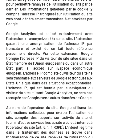
pour permettre l’analyse de l’utilisation du site par ce
dernier. Les informations générées par le cookie (y
compris l’adresse IP tronquée) sur l’utilisation du site
web sont généralement transmises à et stockées par
Google.
Google Analytics est utilisé exclusivement avec
l'extension « _anonymizeIp () » sur ce site. L’extension
garantit une anonymisation de l’adresse IP par
troncature et exclut de ce fait toute référence
personnelle directe. Via cette extension, Google
tronque l’adresse IP du visiteur du site situé dans un
État membre de l’Union européenne ou dans un autre
État parti à l’accord sur l’Espace économique
européen. L’adresse IP complète du visiteur du site ne
sera transmise aux serveurs de Google et tronquée aux
Etats-Unis que dans des situations exceptionnelles.
L’adresse IP, qui est fournie par le navigateur du
visiteur du site utilisant Google Analytics, ne sera pas
recoupée par Google avec d’autres données de Google.
Au nom de l’opérateur du site, Google utilisera les
informations collectées pour évaluer l’utilisation du
site, compiler des rapports sur l’activité du site et
fournir d’autres services liés au site web et à internet à
l’opérateur du site (art. 6, 1. f, RGPD). L’intérêt légitime
dans le traitement des données se trouve dans
l'optimisation de ce site, l’analyse de l’utilisation du