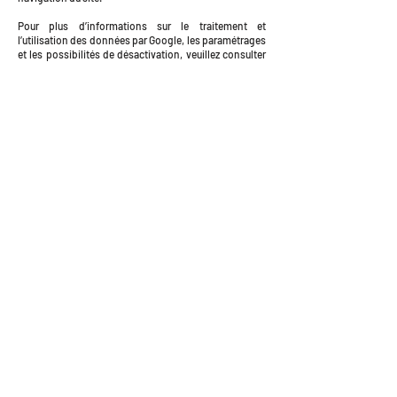
Pour plus d’informations sur le traitement et
l’utilisation des données par Google, les paramétrages
et les possibilités de désactivation, veuillez consulter
la politique de confidentialité de Google
(
https://policies.google.com/privacy
) ainsi que les
paramètres de Google Ads
(
https://adssettings.google.com/authenticated
).
Sylvie et Renan sont heureux de vous accueillir
dans leur Maison d'hôtes au cœur de la
campagne Bretonne !
Dans l'une des deux chambres de la longère
traditionnelle, ou à l'extérieur dans le chalet.